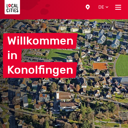
Localcities
DE
Willkommen
in
Konolfingen