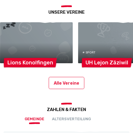
UNSERE VEREINE
# SPORT
Lions
Konolfingen
UH Lejon
Zäziwil
Alle Vereine
ZAHLEN & FAKTEN
GEMEINDE
ALTERSVERTEILUNG