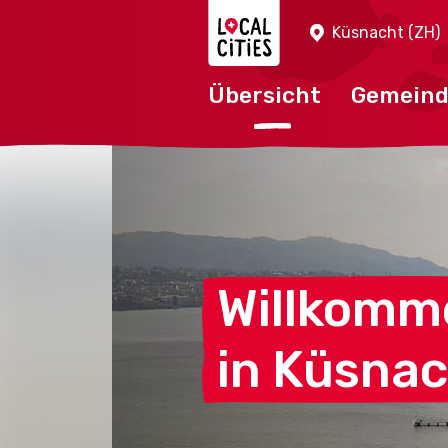
Localcities
Küsnacht (ZH)
Übersicht
Gemein
Willkomm
in Küsna