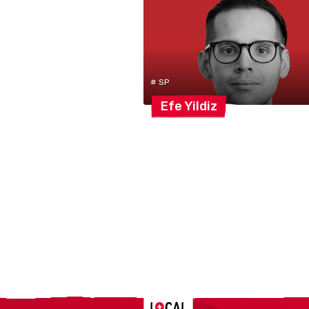
# SP
Efe
Yildiz
Localcities