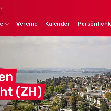
de
Vereine
Kalender
Persönlichk
en
cht
(ZH)