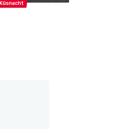
Küsnacht
GCK Lions Eishoc