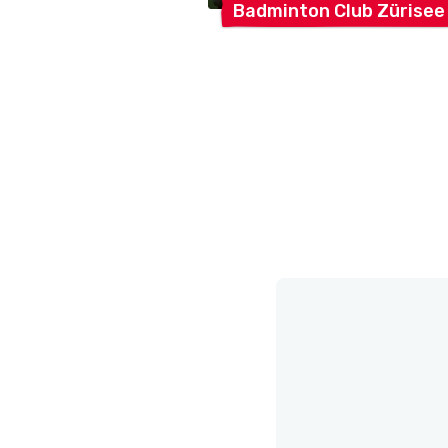
Badminton Club
Zürisee