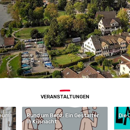
VERANSTALTUNGEN
seum
Rund um Benz. Ein Gestalter
Die 
in Küsnacht