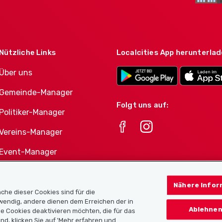
Nützliche Links
Localcities App herunterla
Über uns
Gemeinde-Manager
Folgt uns auf:
Politiker-Manager
Vereins-Manager
Event-Manager
Athletes-Manager
Nähere Infor
Vereine-Produktportfolio
che dieser Cookies sind für die
twendig, andere dienen dem Erreichen der in
Ablehnen
e Cookies deaktivieren möchten, die für das
nd, klicken Sie auf 'Mehr erfahren und