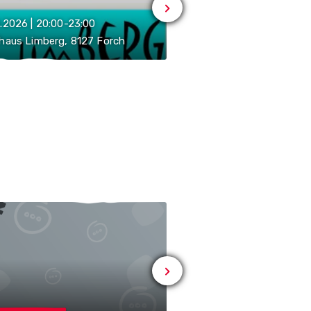
08.08.2026
.2026 | 20:00-23:00
Museum Haus C.G. Jung
haus Limberg, 8127 Forch
Küsnacht ZH