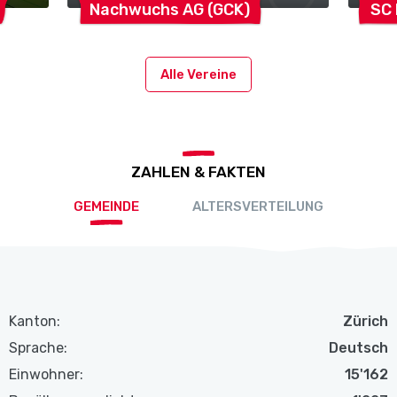
Nachwuchs AG
(GCK)
SC
Alle Vereine
ZAHLEN & FAKTEN
GEMEINDE
ALTERSVERTEILUNG
Kanton:
Zürich
Sprache:
Deutsch
Einwohner:
15'162