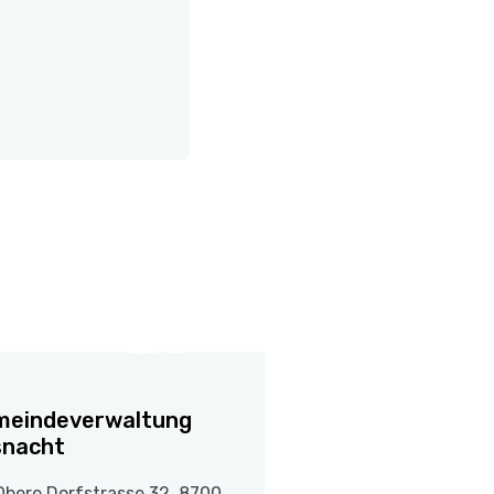
meindeverwaltung
snacht
Obere Dorfstrasse 32, 8700