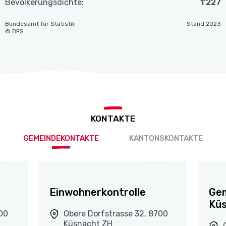
Bevölkerungsdichte:
1'227
Bundesamt für Statistik
Stand 2023
© BFS
KONTAKTE
GEMEINDEKONTAKTE
KANTONSKONTAKTE
Einwohnerkontrolle
Ge
Kü
700
Obere Dorfstrasse 32, 8700
Küsnacht ZH