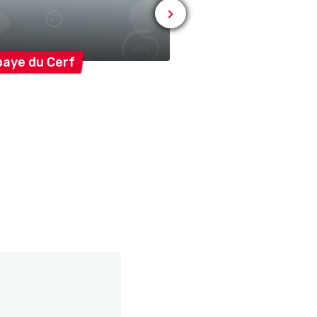
baye du
Cerf
Société du
Stand