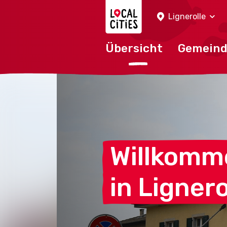
Localcities
Lignerolle
Übersicht
Gemein
Willkomm
in
Lignero