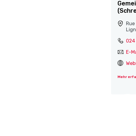
Gemei
(Schre
Rue 
Lign
024
E-Ma
Web
Mehr erf