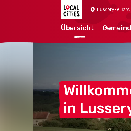
Localcities
Lussery-Villars
Übersicht
Gemein
Willkomm
in
Lussery