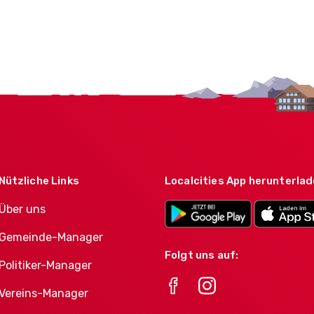
Nützliche Links
Localcities App herunterla
Über uns
Gemeinde-Manager
Folgt uns auf:
Politiker-Manager
Vereins-Manager