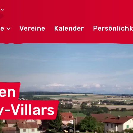
de
Vereine
Kalender
Persönlichk
en
-Villars