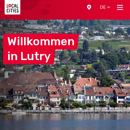
Localcities
DE
Willkommen
in
Lutry