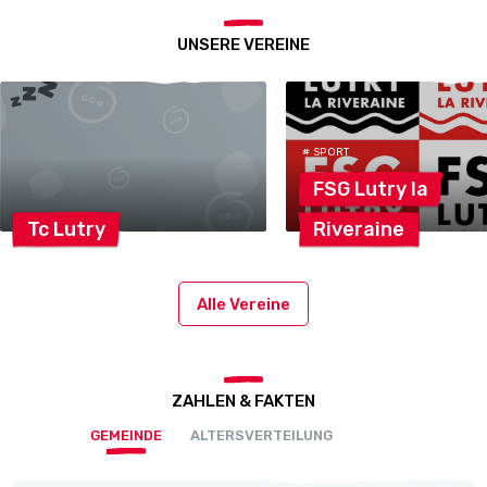
UNSERE VEREINE
# SPORT
FSG Lutry
la
Tc
Lutry
Riveraine
Alle Vereine
ZAHLEN & FAKTEN
GEMEINDE
ALTERSVERTEILUNG