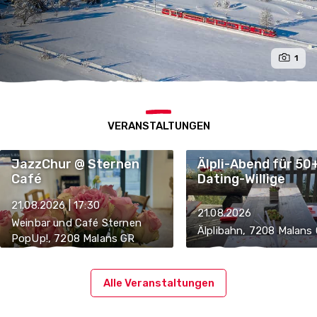
1
VERANSTALTUNGEN
JazzChur @ Sternen
Älpli-Abend für 50
Café
Dating-Willige
21.08.2026 | 17:30
21.08.2026
Weinbar und Café Sternen
Älplibahn, 7208 Malans
PopUp!, 7208 Malans GR
Alle Veranstaltungen