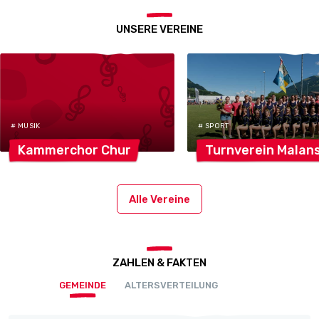
UNSERE VEREINE
# MUSIK
# SPORT
Kammerchor
Chur
Turnverein
Malan
Alle Vereine
ZAHLEN & FAKTEN
GEMEINDE
ALTERSVERTEILUNG