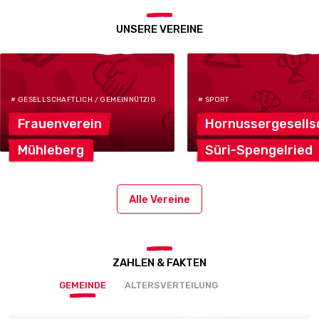
UNSERE VEREINE
# GESELLSCHAFTLICH / GEMEINNÜTZIG
# SPORT
Frauenverein
Hornussergesells
Mühleberg
Süri-Spengelried
Alle Vereine
ZAHLEN & FAKTEN
GEMEINDE
ALTERSVERTEILUNG