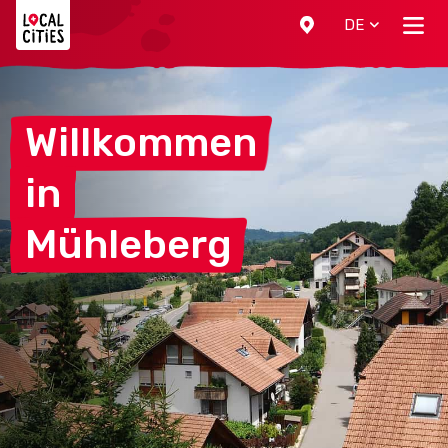
Localcities
DE
Willkommen
in
Mühleberg