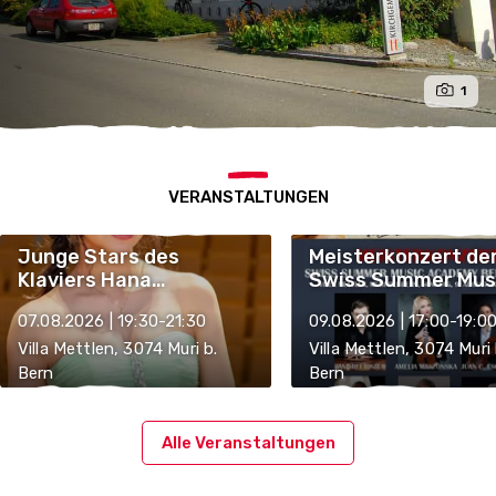
1
VERANSTALTUNGEN
Junge Stars des
Meisterkonzert de
Klaviers Hana
Swiss Summer Mus
Kobayashi und Yuto
Academy Bern 202
07.08.2026 | 19:30-21:30
09.08.2026 | 17:00-19:0
Ishiguchi
Villa Mettlen, 3074 Muri b.
Villa Mettlen, 3074 Muri 
Bern
Bern
Alle Veranstaltungen