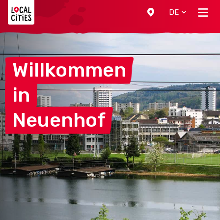
Localcities
DE
Willkommen
in
Neuenhof