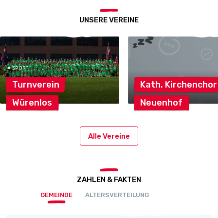
UNSERE VEREINE
# SPORT
Turnverein
Kath.
Kirchenchor
Würenlos
Neuenhof
Alle Vereine
ZAHLEN & FAKTEN
GEMEINDE
ALTERSVERTEILUNG