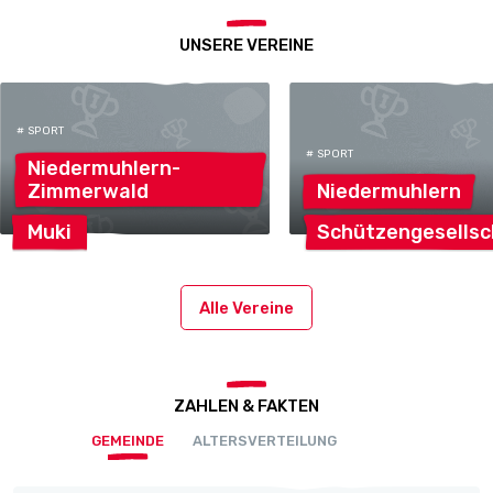
UNSERE VEREINE
# SPORT
# SPORT
Niedermuhlern-
Zimmerwald
Niedermuhlern
Muki
Schützengesellsc
Alle Vereine
ZAHLEN & FAKTEN
GEMEINDE
ALTERSVERTEILUNG