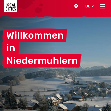
Localcities
DE
Willkommen
in
Niedermuhlern