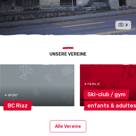
2
UNSERE VEREINE
# FAMILIE
Ski-club /
gym
# SPORT
BC
Riaz
enfants &
adulte
Alle Vereine