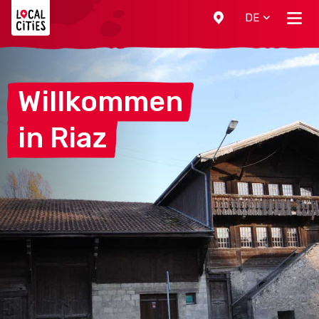
Localcities
DE
Willkommen
in
Riaz