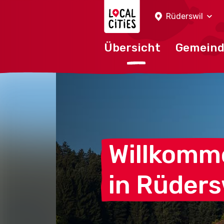
Localcities
Rüderswil
Übersicht
Gemein
Willkomm
in
Rüders