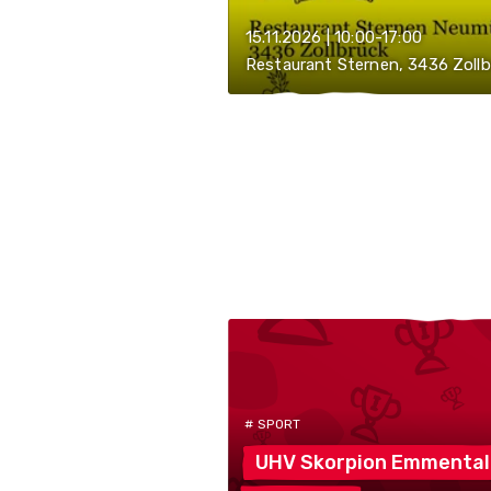
15.11.2026 | 10:00-17:00
Restaurant Sternen, 3436 Zollb
# SPORT
UHV Skorpion
Emmental