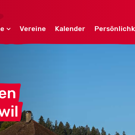
de
Vereine
Kalender
Persönlichk
en
wil