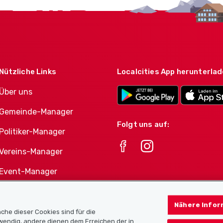
Nützliche Links
Localcities App herunterla
Über uns
Gemeinde-Manager
Folgt uns auf:
Politiker-Manager
Vereins-Manager
Event-Manager
Athletes-Manager
Nähere Infor
Vereine-Produktportfolio
che dieser Cookies sind für die
twendig, andere dienen dem Erreichen der in