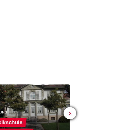
DUNG
# SPORT
ikschule
Hornussergesells