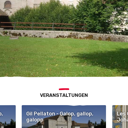
VERANSTALTUNGEN
p,
Gil Pellaton - Galop, gallop,
Les 
galopp
Joha
Wolf