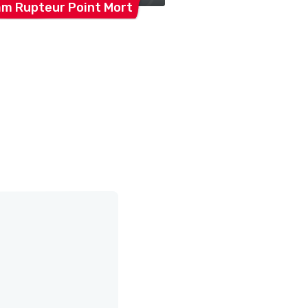
m Rupteur Point
Mort
Saicourt