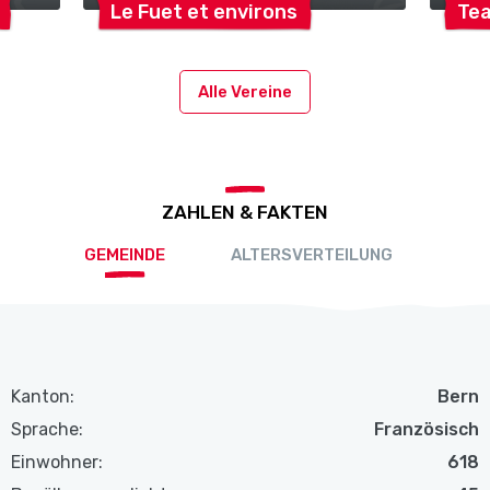
Le Fuet et
environs
Tea
Alle Vereine
ZAHLEN & FAKTEN
GEMEINDE
ALTERSVERTEILUNG
Kanton:
Bern
Sprache:
Französisch
Einwohner:
618