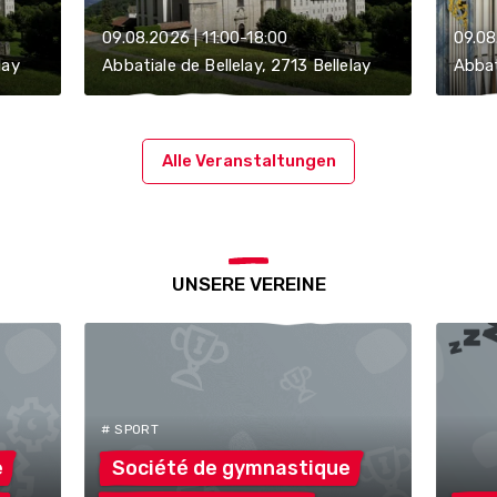
09.08.2026 | 11:00-18:00
09.08
lay
Abbatiale de Bellelay, 2713 Bellelay
Abbat
Alle Veranstaltungen
UNSERE VEREINE
# SPORT
e
Société de
gymnastique