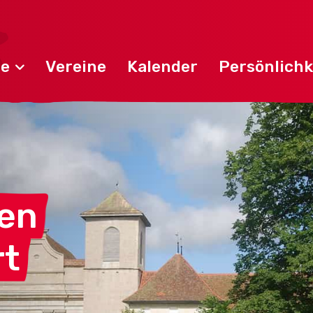
de
Vereine
Kalender
Persönlichk
en
rt