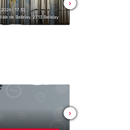
.2026 | 17:30
12.08.2026 | 11:00-18:00
iale de Bellelay, 2713 Bellelay
Abbatiale de Bellelay, 27
Société des
Sport