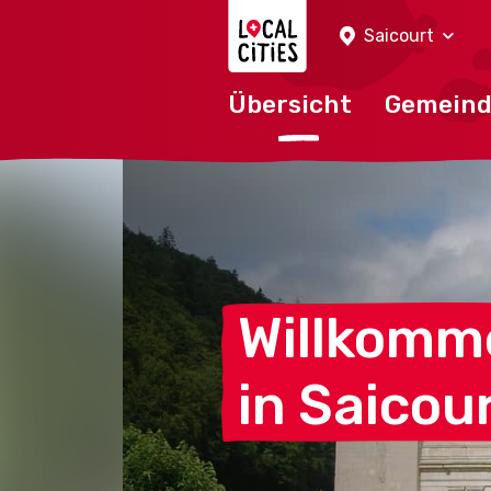
Localcities
Saicourt
Übersicht
Gemein
Willkomm
in
Saicou