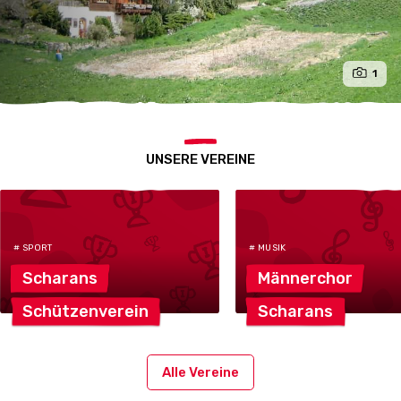
1
UNSERE VEREINE
# SPORT
# MUSIK
Scharans
Männerchor
Schützenverein
Scharans
Alle Vereine