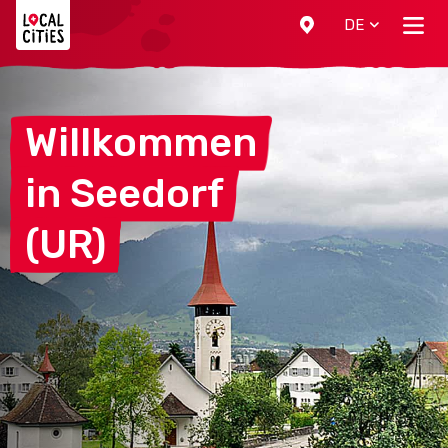
Localcities
DE
Willkommen
in
Seedorf
(UR)