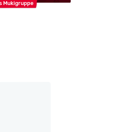
ls
Mukigruppe
Gemeindebiblioth