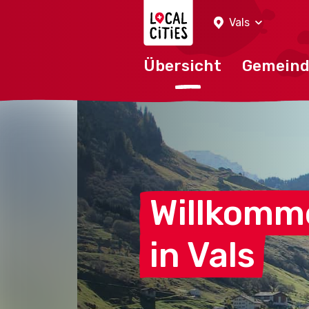
Localcities
Vals
Übersicht
Gemein
Willkomm
in
Vals