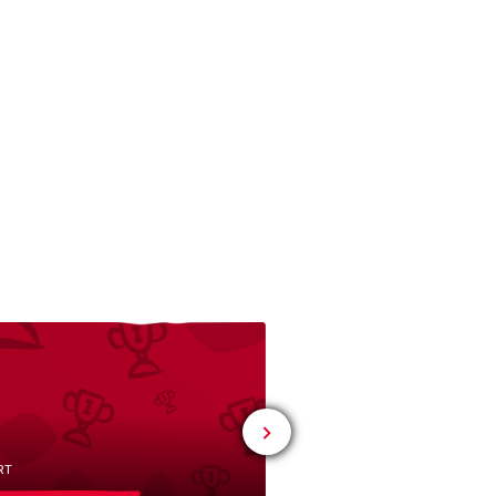
# BILDUNG
Schul-
und
RT