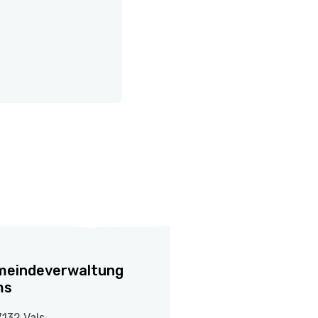
meindeverwaltung
ms
7132 Vals