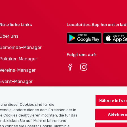
Nützliche Links
Localcities App herunterla
Über uns
Gemeinde-Manager
Folgt uns auf:
Politiker-Manager
Vereins-Manager
Event-Manager
Athletes-Manager
Nähere Infor
Vereine-Produktportfolio
che dieser Cookies sind für die
twendig, andere dienen dem Erreichen der in
Ablehnen
e Cookies deaktivieren möchten, die für das
nd, klicken Sie auf 'Mehr erfahren und
en können Sie unserer Cookie-Richtlinie