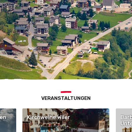
VERANSTALTUNGEN
pen
Kirchweihe Wiler
Barb
Unte