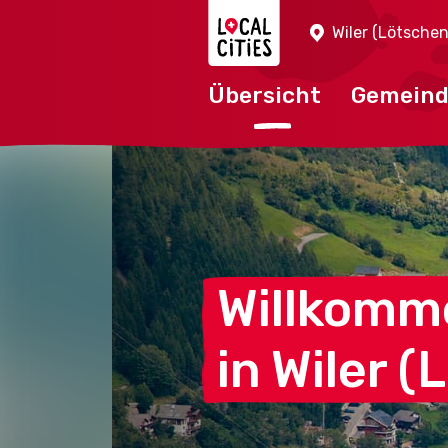
Localcities
Wiler (Lötschen
Übersicht
Gemein
Willkomm
in Wiler
(