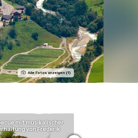
Alle Fotos anzeigen (1)
ecue mit musikalischer
Brasilianischer
rhaltung von Frederik
Gaumenschmaus m
Unterhaltung