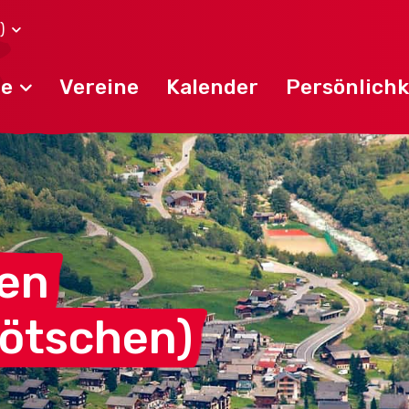
)
de
Vereine
Kalender
Persönlichk
en
Lötschen)