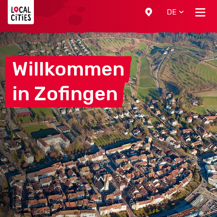
Localcities
DE
Willkommen
in
Zofingen