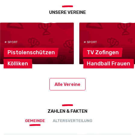
UNSERE VEREINE
# SPORT
# SPORT
Pistolenschützen
TV
Zofingen
Kölliken
Handball
Frauen
Alle Vereine
ZAHLEN & FAKTEN
GEMEINDE
ALTERSVERTEILUNG