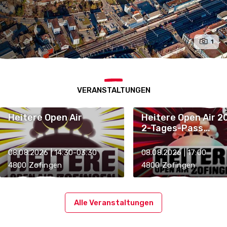
1
VERANSTALTUNGEN
Heitere Open Air
Heitere Open Air 2
2-Tages-Pass
Samstag/Sonntag
08.08.2026 | 14:30-03:30
08.08.2026 | 17:00
4800 Zofingen
4800 Zofingen
Alle Veranstaltungen