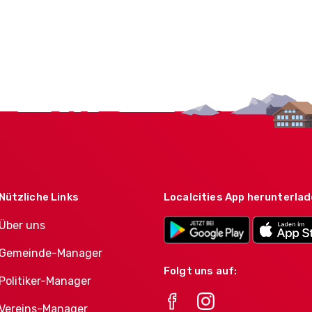
Nützliche Links
Localcities App herunterla
Über uns
Gemeinde-Manager
Folgt uns auf:
Politiker-Manager
Vereins-Manager