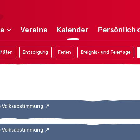
de
Vereine
Kalender
Persönlichk
itäten
Entsorgung
Ferien
Ereignis- und Feiertage
e Volksabstimmung
e Volksabstimmung