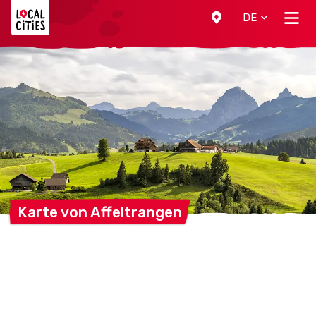
Localcities
DE
Karte von
Affeltrangen