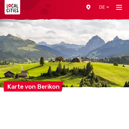
Localcities
DE
Karte von
Berikon