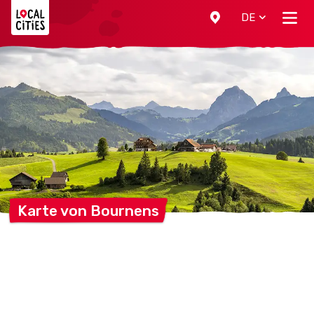
Localcities
DE
Karte von
Bournens