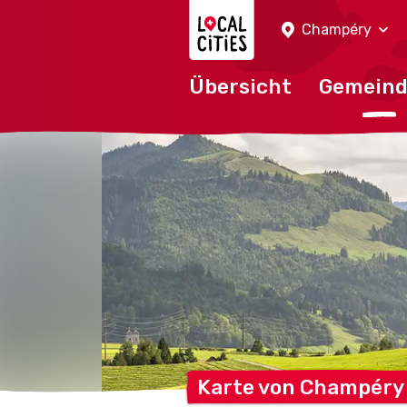
Localcities
Champéry
Übersicht
Gemein
Karte von
Champéry