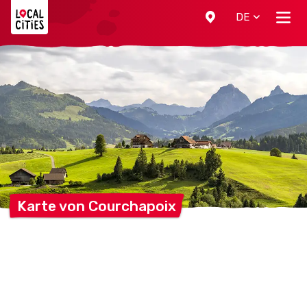
Localcities
DE
Karte von
Courchapoix