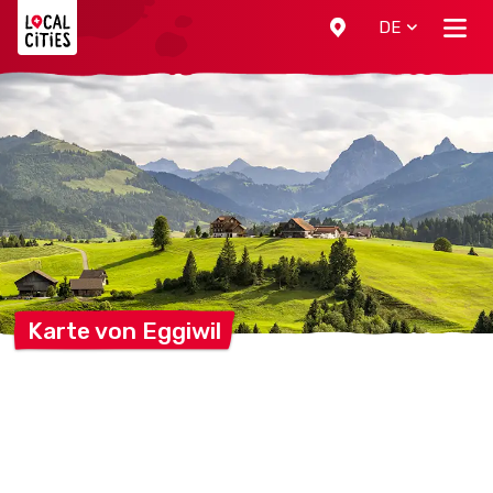
Localcities
DE
Karte von
Eggiwil