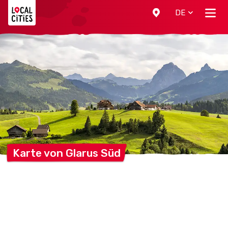
Localcities
DE
Karte von Glarus
Süd