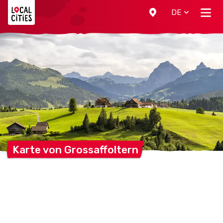
Localcities
DE
Karte von
Grossaffoltern