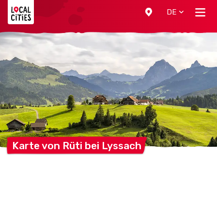
Localcities
DE
Karte von Rüti bei
Lyssach