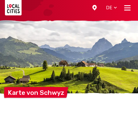
Localcities
DE
Karte von
Schwyz