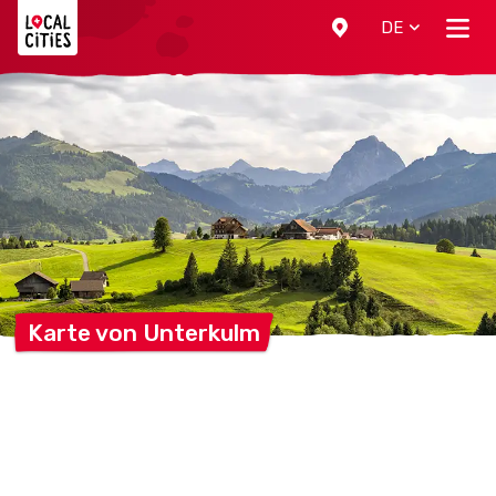
Localcities
DE
Karte von
Unterkulm