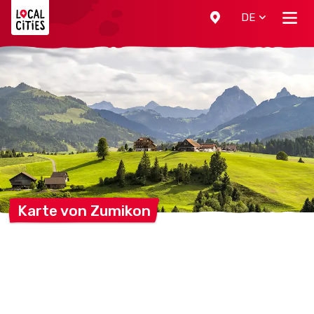
Localcities
DE
Karte von
Zumikon