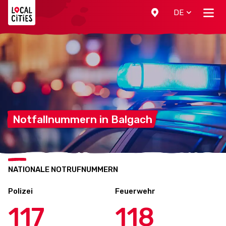
Localcities
DE
Notfallnummern in
Balgach
NATIONALE NOTRUFNUMMERN
Polizei
Feuerwehr
117
118