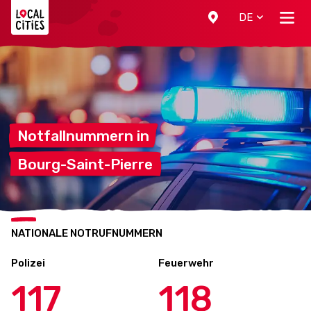
Localcities
DE
Notfallnummern
in
Bourg-Saint-Pierre
NATIONALE NOTRUFNUMMERN
Polizei
Feuerwehr
117
118