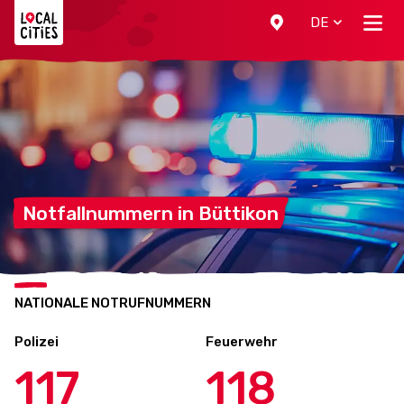
Localcities
DE
Notfallnummern in
Büttikon
NATIONALE NOTRUFNUMMERN
Polizei
Feuerwehr
117
118