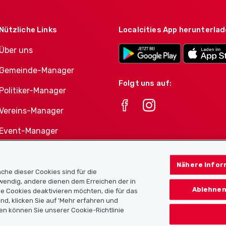
Nützliche Links
Localcities App herunterla
Über uns
Gemeinde-Manager
Folgt uns auf:
Politiker-Manager
Vereins-Manager
Event-Manager
Athletes-Manager
Nähere Infor
Vereine-Produktportfolio
che dieser Cookies sind für die
twendig, andere dienen dem Erreichen der in
Ablehnen
e Cookies deaktivieren möchten, die für das
nd, klicken Sie auf 'Mehr erfahren und
en können Sie unserer Cookie-Richtlinie