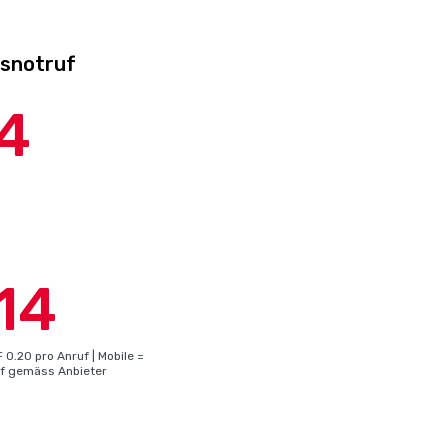
tsnotruf
4
14
 0.20 pro Anruf | Mobile =
rif gemäss Anbieter