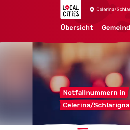
Localcities
Celerina/Schla
Übersicht
Gemein
Notfallnummern
in
Celerina/Schlarigna