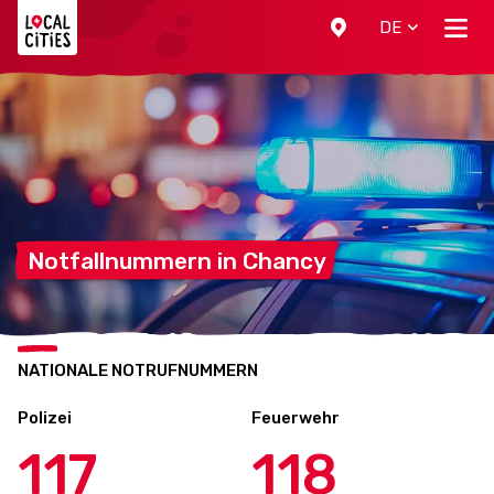
Localcities
DE
Notfallnummern in
Chancy
NATIONALE NOTRUFNUMMERN
Polizei
Feuerwehr
117
118