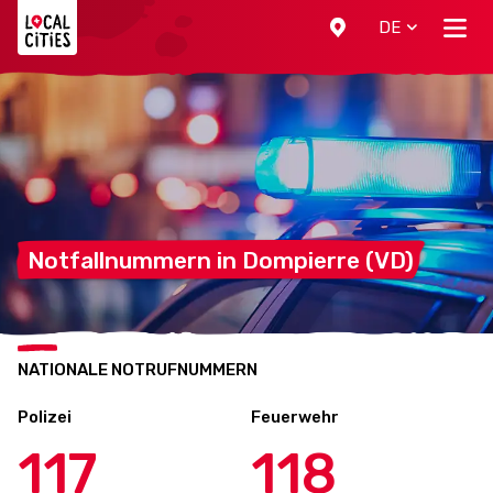
Localcities
DE
Notfallnummern in Dompierre
(VD)
NATIONALE NOTRUFNUMMERN
Polizei
Feuerwehr
117
118