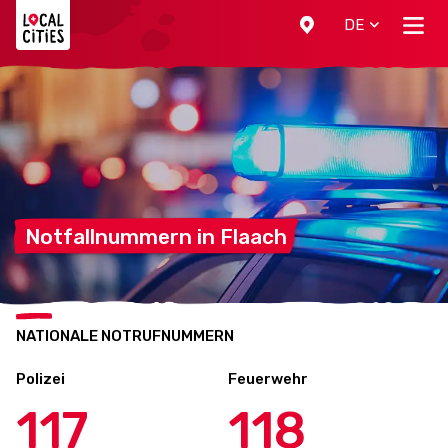
Localcities
DE
Notfallnummern in
Flaach
NATIONALE NOTRUFNUMMERN
Polizei
Feuerwehr
117
118