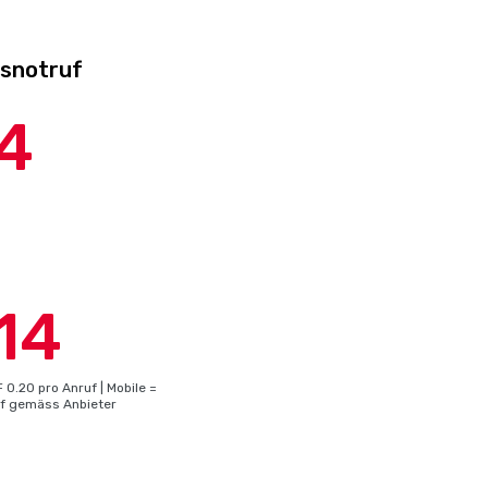
tsnotruf
4
14
 0.20 pro Anruf | Mobile =
rif gemäss Anbieter