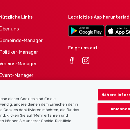
Nützliche Links
Localcities App herunterla
Über uns
Gemeinde-Manager
Folgt uns auf:
Politiker-Manager
Vereins-Manager
Event-Manager
Athletes-Manager
Nähere Infor
Vereine-Produktportfolio
che dieser Cookies sind für die
twendig, andere dienen dem Erreichen der in
Ablehnen
e Cookies deaktivieren möchten, die für das
nd, klicken Sie auf 'Mehr erfahren und
en können Sie unserer Cookie-Richtlinie