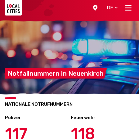
Localcities
DE
Notfallnummern in
Neuenkirch
NATIONALE NOTRUFNUMMERN
Polizei
Feuerwehr
117
118