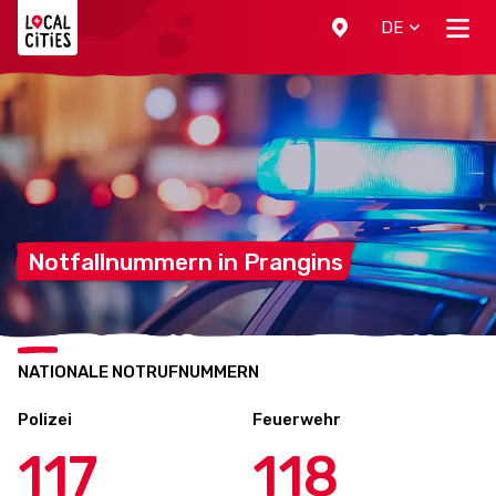
Localcities
DE
Notfallnummern in
Prangins
NATIONALE NOTRUFNUMMERN
Polizei
Feuerwehr
117
118