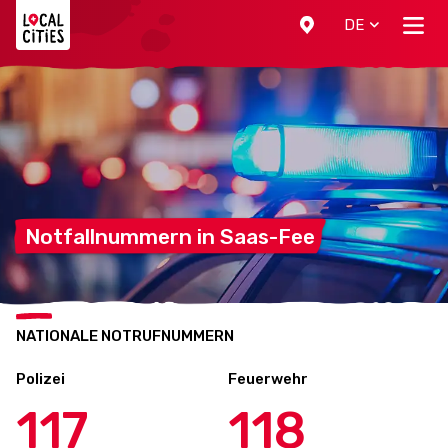
Localcities
DE
Notfallnummern in
Saas-Fee
NATIONALE NOTRUFNUMMERN
Polizei
Feuerwehr
117
118