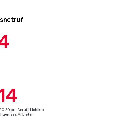
tsnotruf
4
14
 0.20 pro Anruf | Mobile =
rif gemäss Anbieter