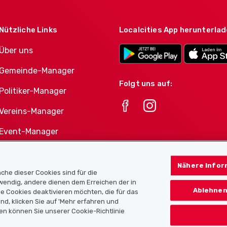
Nützliche Links
Localcities App herunterla
Über uns
Gemeinde-Manager
Folgt uns auf:
Politiker-Manager
Vereins-Manager
Event-Manager
Athletes-Manager
Nähere Infor
Vereine-Produktportfolio
che dieser Cookies sind für die
twendig, andere dienen dem Erreichen der in
Ablehnen
e Cookies deaktivieren möchten, die für das
nd, klicken Sie auf 'Mehr erfahren und
en können Sie unserer Cookie-Richtlinie