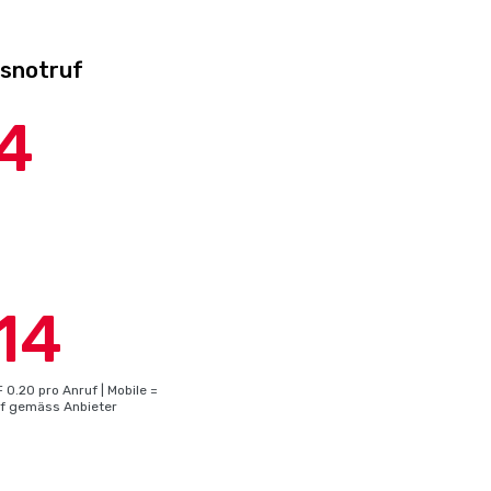
tsnotruf
4
14
 0.20 pro Anruf | Mobile =
rif gemäss Anbieter