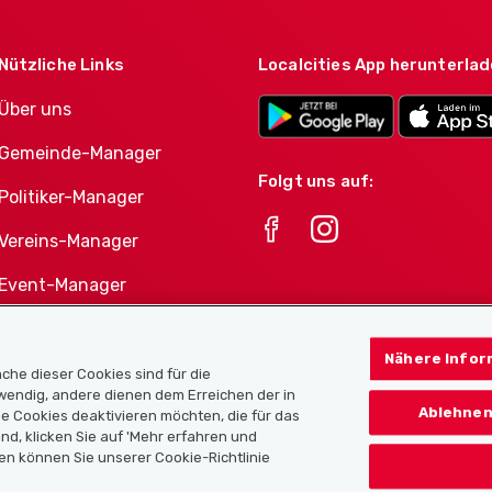
Nützliche Links
Localcities App herunterla
Über uns
Gemeinde-Manager
Folgt uns auf:
Politiker-Manager
Vereins-Manager
Event-Manager
Athletes-Manager
Nähere Infor
Vereine-Produktportfolio
che dieser Cookies sind für die
twendig, andere dienen dem Erreichen der in
Ablehnen
e Cookies deaktivieren möchten, die für das
nd, klicken Sie auf 'Mehr erfahren und
en können Sie unserer Cookie-Richtlinie