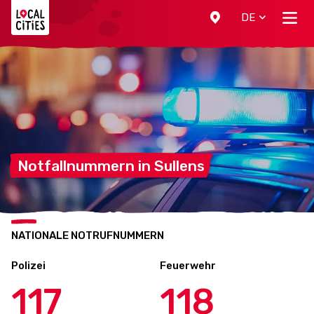
Localcities
DE
Notfallnummern in
Sullens
NATIONALE NOTRUFNUMMERN
Polizei
Feuerwehr
117
118