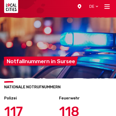
Localcities
DE
Notfallnummern in
Sursee
NATIONALE NOTRUFNUMMERN
Polizei
Feuerwehr
117
118