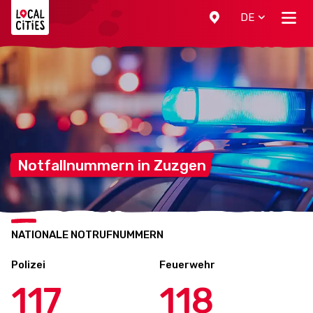
Localcities
DE
Notfallnummern in
Zuzgen
NATIONALE NOTRUFNUMMERN
Polizei
Feuerwehr
117
118