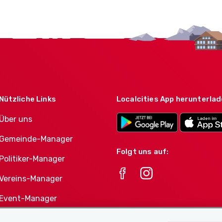
Nützliche Links
Localcities App herunterla
Über uns
Gemeinde-Manager
Folgt uns auf:
Politiker-Manager
Vereins-Manager
Event-Manager
Athletes-Manager