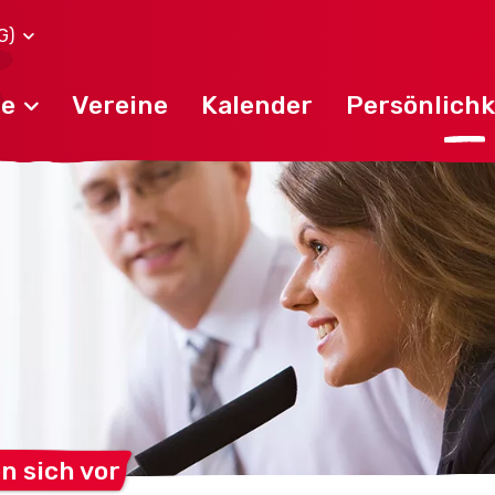
G)
de
Vereine
Kalender
Persönlichk
en sich
vor