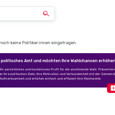
 noch keine Politiker:innen eingetragen.
in politisches Amt und möchten Ihre Wahlchancen erhöhe
s Ihr persönliches und kostenloses Profil für die anstehende Wahl. Präsentier
r Ihre politischen Ziele, Ihre Motivation und Verbundenheit mit der Gemeind
 Aufmerksamkeit und erhöhen einfach und effizient Ihre Reichweite.