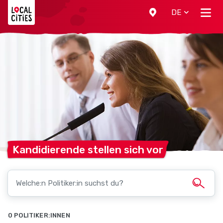
Localcities
DE
Kandidierende stellen sich
vor
0 POLITIKER:INNEN